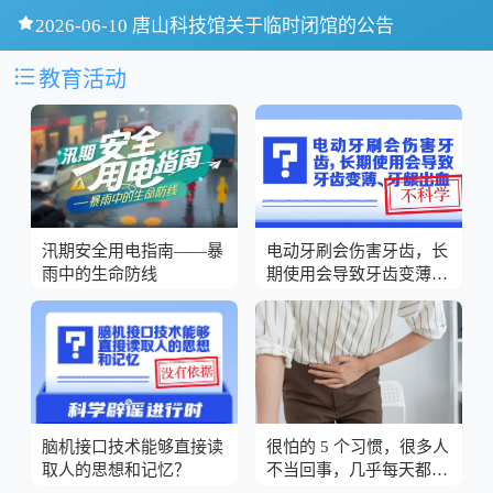

2026-06-10 唐山科技馆关于临时闭馆的公告

教育活动
汛期安全用电指南——暴
电动牙刷会伤害牙齿，长
雨中的生命防线
期使用会导致牙齿变薄、
牙龈出血？
脑机接口技术能够直接读
很怕的 5 个习惯，很多人
取人的思想和记忆？
不当回事，几乎每天都在
做！