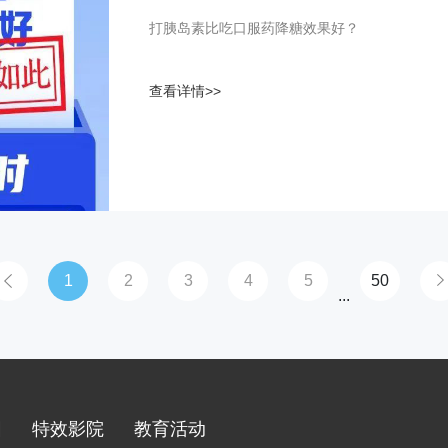
打胰岛素比吃口服药降糖效果好？
查看详情>>
1
2
3
4
5
50
...
园
特效影院
教育活动