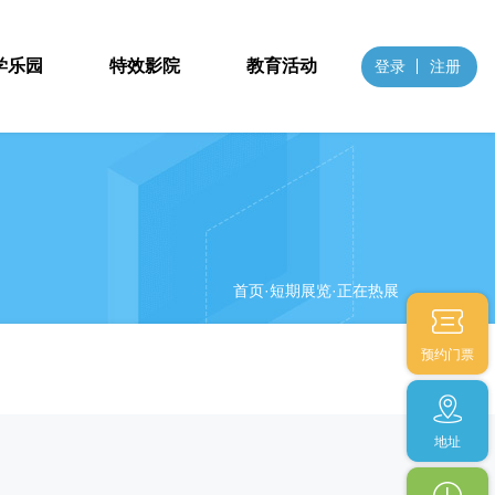
学乐园
特效影院
教育活动
登录
注册
首页
·短期展览·正在热展
预约门票
地址