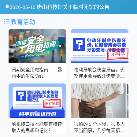

2026-06-10 唐山科技馆关于临时闭馆的公告

教育活动
汛期安全用电指南——暴
电动牙刷会伤害牙齿，长
雨中的生命防线
期使用会导致牙齿变薄、
牙龈出血？
脑机接口技术能够直接读
很怕的 5 个习惯，很多人
取人的思想和记忆？
不当回事，几乎每天都在
做！