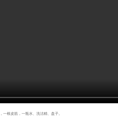
一根皮筋，一瓶水、洗洁精、盘子。