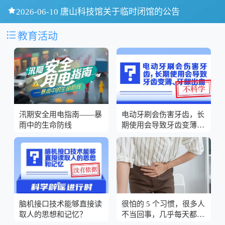

2026-06-10 唐山科技馆关于临时闭馆的公告

教育活动
汛期安全用电指南——暴
电动牙刷会伤害牙齿，长
雨中的生命防线
期使用会导致牙齿变薄、
牙龈出血？
脑机接口技术能够直接读
很怕的 5 个习惯，很多人
取人的思想和记忆？
不当回事，几乎每天都在
做！