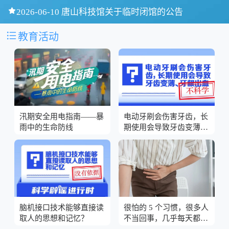

2026-06-10 唐山科技馆关于临时闭馆的公告

教育活动
汛期安全用电指南——暴
电动牙刷会伤害牙齿，长
雨中的生命防线
期使用会导致牙齿变薄、
牙龈出血？
脑机接口技术能够直接读
很怕的 5 个习惯，很多人
取人的思想和记忆？
不当回事，几乎每天都在
做！