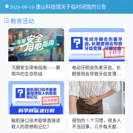

2026-06-10 唐山科技馆关于临时闭馆的公告

教育活动
汛期安全用电指南——暴
电动牙刷会伤害牙齿，长
雨中的生命防线
期使用会导致牙齿变薄、
牙龈出血？
脑机接口技术能够直接读
很怕的 5 个习惯，很多人
取人的思想和记忆？
不当回事，几乎每天都在
做！