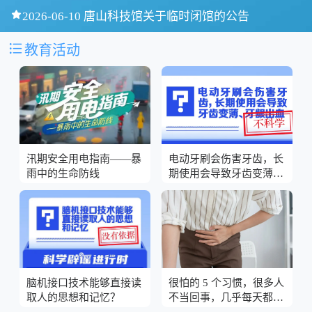

2026-06-10 唐山科技馆关于临时闭馆的公告

教育活动
汛期安全用电指南——暴
电动牙刷会伤害牙齿，长
雨中的生命防线
期使用会导致牙齿变薄、
牙龈出血？
脑机接口技术能够直接读
很怕的 5 个习惯，很多人
取人的思想和记忆？
不当回事，几乎每天都在
做！