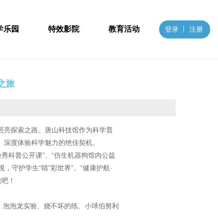
学乐园
特效影院
教育活动
登录
注册
之旅
照亮探索之路。唐山科技馆作为科学普
、深度体验科学魅力的绝佳契机。
秀科普公开课”、“仿生机器狗馆内公益
，守护学生“睛”彩世界”、“健康护航·
旅吧！
、泡泡龙实验、烧不坏的纸、小球伯努利