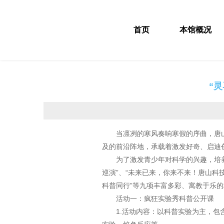
首页
本馆概况
“
当凛冽的寒风奏响寒假的序曲，唐
及的前沿阵地，承载着激发好奇、启迪
为了激发青少年对科学的兴趣，培养
巡演”、“未来已来，你来不来！唐山科技
科普同行”等九项丰富多彩、寓教于乐的
活动一：疯狂实验秀科普公开课
1.活动内容：以科普实验为主，