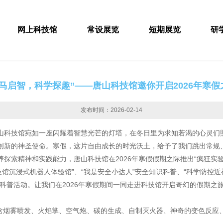
网上科技馆
常设展览
短期展览
研
灵马启智，科学探趣”——唐山科技馆邀你开启2026年寒假
发布时间：2026-02-14
山科技馆宛如一座闪耀着智慧光芒的灯塔，在冬日里为求知若渴的心灵们
创新的神圣使命。寒假，这片自由成长的时光沃土，给予了我们跳出常规
探索精神和实践能力，唐山科技馆在2026年寒假假期之际推出“疯狂实验
馆沉浸式机器人体验馆”、“我是安全小达人”安全知识科普、“科学防控近视
科普活动。让我们在2026年寒假期间一同走进科技馆开启奇幻的假期之
包含烟雾喷发、火焰掌、空气炮、碳的生成、自制灭火器、神奇的变色反应