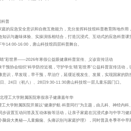
识科普
年及家庭的应急安全意识和自救互救能力，充分发挥科技馆科普教育阵地作
急知识与趣味体验、实操演练相结合，打造沉浸式、互动式的应急科普课
，下午14:00-16:00，唐山科技馆四层科普舞台。
睛”彩世界——2026年寒假公益眼健康科普宣传、义诊宣传活动
健康干预协会组织“科学防控近视，守护学生‘睛’彩世界”公益科普宣传活动
康意识，早发现，早干预，早治疗，延缓近视发生、发展，实现国家的防
14日、24日（初八）、28日9:30-11:30唐山科技馆一层儿童乐园门口。
华北理工大学附属医院寒假亲子健康嘉年华
北理工大学附属医院开展以“健康护航·科普同行”为主题，由儿科、神经内
同步设置互动问答及互动体验等活动，让亲子家庭在沉浸式参与中学习健
脑袋大奥秘—儿童癫痫、头痛识别与家庭护理》，同时普及冬季卒中早期识
。