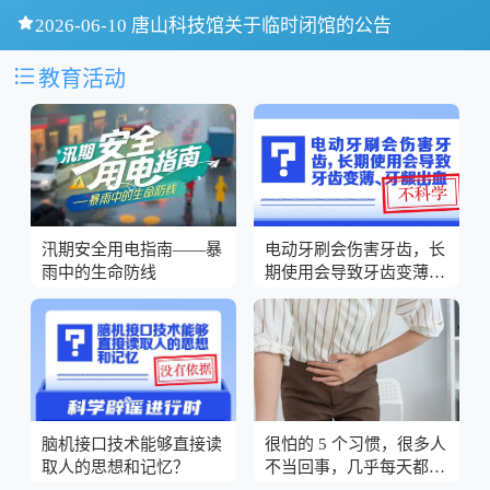

2026-06-10 唐山科技馆关于临时闭馆的公告

教育活动
汛期安全用电指南——暴
电动牙刷会伤害牙齿，长
雨中的生命防线
期使用会导致牙齿变薄、
牙龈出血？
脑机接口技术能够直接读
很怕的 5 个习惯，很多人
取人的思想和记忆？
不当回事，几乎每天都在
做！