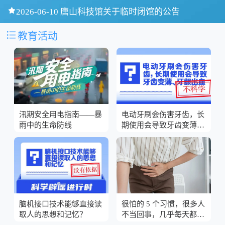

2026-06-10 唐山科技馆关于临时闭馆的公告

教育活动
汛期安全用电指南——暴
电动牙刷会伤害牙齿，长
雨中的生命防线
期使用会导致牙齿变薄、
牙龈出血？
脑机接口技术能够直接读
很怕的 5 个习惯，很多人
取人的思想和记忆？
不当回事，几乎每天都在
做！