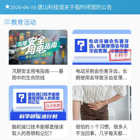

2026-06-10 唐山科技馆关于临时闭馆的公告

教育活动
汛期安全用电指南——暴
电动牙刷会伤害牙齿，长
雨中的生命防线
期使用会导致牙齿变薄、
牙龈出血？
脑机接口技术能够直接读
很怕的 5 个习惯，很多人
取人的思想和记忆？
不当回事，几乎每天都在
做！